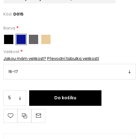
Kód:
D015
*
Barva
*
Velikost
Jakou mám velikost?
Převodní tabulka velikostí
Do košíku