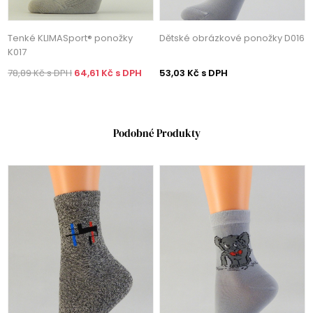
Tenké KLIMASport® ponožky
Dětské obrázkové ponožky D016
K017
78,89 Kč s DPH
64,61 Kč s DPH
53,03 Kč s DPH
Podobné Produkty