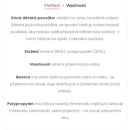
Přehled
Vlastnosti
Silná dětská ponožka
ideální na zimu, na běžné nošení.
Dětská plyšová ponožka, ve spodní části je zvolen tmavší
podklad, aby nebylo vidět případné běhání bez bačkor. V
horní části je na výběr z několika obrázků.
Složení:
bavlna (80%). polypropylén (20%),
Vlastnosti:
silná a příjemná ponožka.
Bavlna
má velmi dobrou pevnost v tahu a oděru. Je
příjemná na omak, saje dobře pot a částečně chrání proti
chladu.
Polypropylén
má nízkou hustotu hmotnosti, zajišťující lehkost
materiálu, nežmolkatí, velmi příjemný - na omak připomíná
vlnu