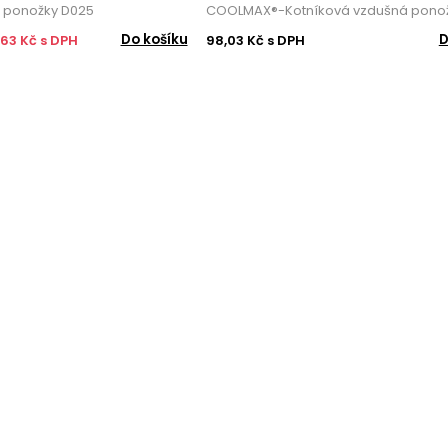
é ponožky D025
COOLMAX®-Kotníková vzdušná pono
Do košíku
D
,63 Kč s DPH
98,03 Kč s DPH