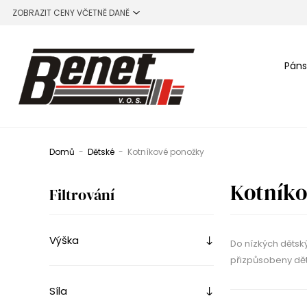
Páns
Domů
-
Dětské
-
Kotníkové ponožky
Kotník
Filtrování
Výška
Do nízkých dětsk
přizpůsobeny dě
Síla