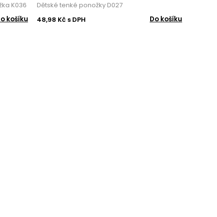
žka K036
Dětské tenké ponožky D027
o košíku
Do košíku
48,98 Kč s DPH