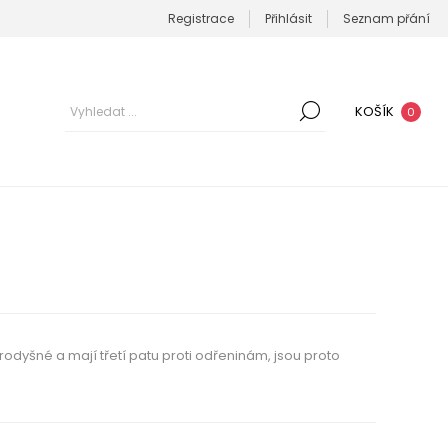
Registrace
Přihlásit
Seznam přání
KOŠÍK
0
dyšné a mají třetí patu proti odřeninám, jsou proto