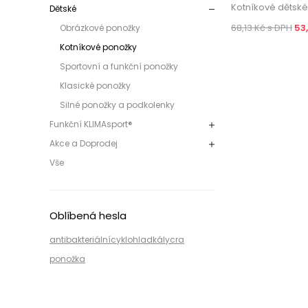
Kotníkové dětsk
Dětské
68,13 Kč s DPH
53
Obrázkové ponožky
Kotníkové ponožky
Sportovní a funkční ponožky
Klasické ponožky
Silné ponožky a podkolenky
Funkční KLIMAsport®
Akce a Doprodej
Vše
Oblíbená hesla
antibakteriální
cyklo
hladká
lycra
ponožka