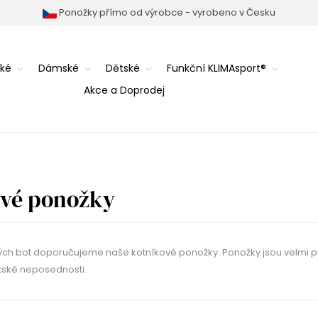
Ponožky přímo od výrobce - vyrobeno v Česku
ké
Dámské
Dětské
Funkční KLIMAsport®
Akce a Doprodej
ové ponožky
ých bot doporučujeme naše kotníkové ponožky. Ponožky jsou velmi pro
tské neposednosti.