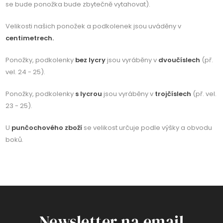
se bude ponožka bude zbytečně vytahovat).
Velikosti našich ponožek a podkolenek jsou uváděny v
centimetrech.
Ponožky, podkolenky
bez lycry
jsou vyráběny v
dvoučíslech
(př.
vel. 24 - 25).
Ponožky, podkolenky
s lycrou
jsou vyráběny v
trojčíslech
(př. vel.
23 - 25).
U
punčochového zboží
se velikost určuje podle výšky a obvodu
boků.
Newsletter na email