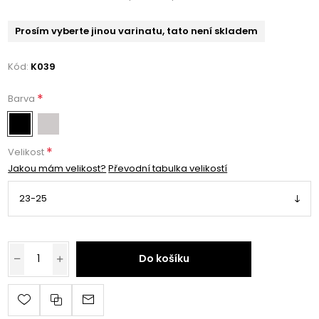
Prosím vyberte jinou varinatu, tato není skladem
Kód:
K039
*
Barva
*
Velikost
Jakou mám velikost?
Převodní tabulka velikostí
Do košíku