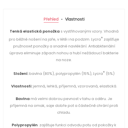
Přehled
Vlastnosti
Tenká elastická
ponožka
s vystřihovanými vzory. Vhodná
®
pro běžné nošení na jaře, v létě i na podzim. Lycra
zajišťuje
pružnoswt ponožky a snadné navlékání. Antiabkteriální
úprava eliminuje zápach nohou a hubí nežádoucí bakterie
na noze.
®
Složení:
bavlna (80%), polypropylén (15%), Lycra
(5%)
Vlastnosti:
jemná, lehká, příjemná, vzorovaná, elastická.
Bavlna
má velmi dobrou pevnost v tahu a oděru. Je
příjemná na omak, saje dobře pot a částečně chrání proti
chladu.
Polypropylén
zajištuje funkci odvodu potu od pokožky k