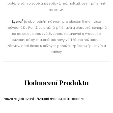
botě, je sám o sobě antiseptický, nežmolkatí, velmi příjemný
na omak.
®
Lycra
je obchodním názvem pro elastan firmy Invista
(původně Du Pont). Je pružná, přiléhavá a elastická, schopná
se po celou dobu své životnosti natahovat a vracet do
původní délky, materiál tak nevytváří žádné nežádoucí
záhyby, které často u běžných ponožek způsobují puchýře a
oděrky.
Hodnocení Produktu
Pouze registrovaní uživatelé mohou psát recenze