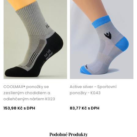
COOLMAX® ponožky se
Active silver - Sportovní
zesíleným chodidlem a
ponožky - K043
odlehčeným nártem K023
153,98 Kč s DPH
83,77 Kč s DPH
Podobné Produkty