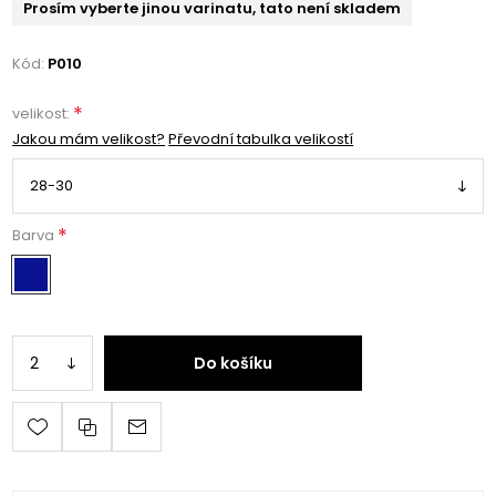
Prosím vyberte jinou varinatu, tato není skladem
Kód:
P010
*
velikost:
Jakou mám velikost?
Převodní tabulka velikostí
*
Barva
Do košíku