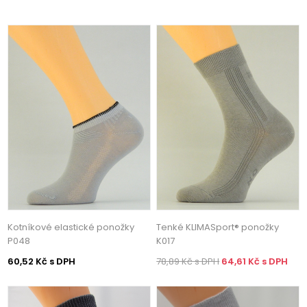
Kotníkové elastické ponožky
Tenké KLIMASport® ponožky
P048
K017
60,52 Kč s DPH
78,89 Kč s DPH
64,61 Kč s DPH