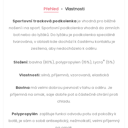
Přehled
Vlastnosti
Sportovní tracková
podkolenka
je vhodná pro běžné
nošení i na sport. Sportovní podkolenka vhodná do zimních
bot nebo do lyžáků. Do lyžáku je podkolenka speciálně
tvarována, v oblasti kde dochází k častému kontaktu je
zesílena, aby nedocházelo k oděru.
®
Složení:
bavlna (80%), polypropylen (15%), Lycra
(5%)
Vlastnosti:
silná, příjemná, vzorovaná, elastická
Bavlna
má velmi dobrou pevnost v tahu a oděru. Je
příjemná na omak, saje dobře pot a částečně chrání proti
chladu.
Polypropylén
zajištuje funkci odvodu potu od pokožky k
botě, je sám o sobě antiseptický, nežmolkatí, velmi příjemný
na omak.