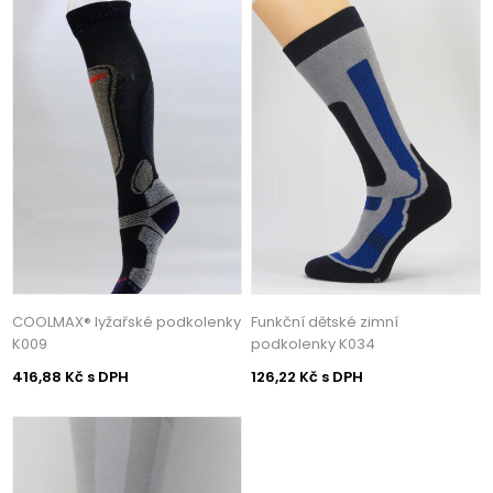
COOLMAX® lyžařské podkolenky
Funkční dětské zimní
K009
podkolenky K034
416,88 Kč s DPH
126,22 Kč s DPH