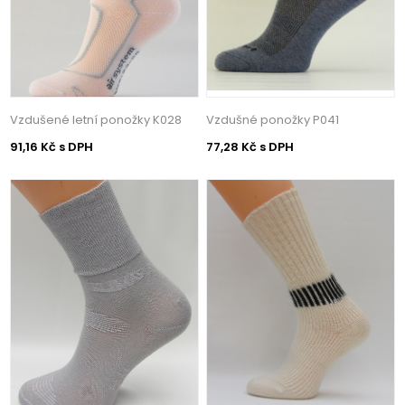
Vzdušené letní ponožky K028
Vzdušné ponožky P041
91,16 Kč s DPH
77,28 Kč s DPH