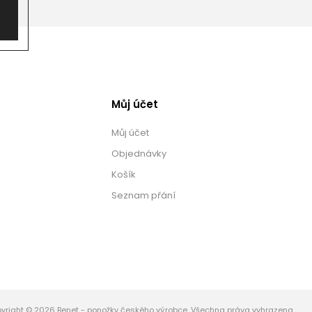
Můj účet
Můj účet
Objednávky
Košík
Seznam přání
yright © 2026 Benet - ponožky českého výrobce. Všechna práva vyhrazena.