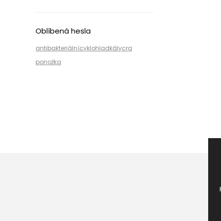
Oblíbená hesla
antibakteriální
cyklo
hladká
lycra
ponožka