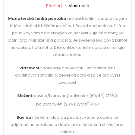
Přehled
Vlastnosti
Manažerská tenká ponožka
antibakteriální, vhodná na jaro
či léto, ideální k běžnému nošení. Pokud nechcete zažít fau
paux, kdy vám z oblekových kalhot vykukuje část nohy, je
idální tato manažerská ponožka. Je zvýšena tak, aby z kalhot
nekoukala holá noha. Díky antibakteriální úpravě eliminuje
zápach nohou.
Vlastnosti:
dokonalý odvod potu, antibakteriální,
odvětrávání chodidla, zesílená pata a špice pro vyšší
životnost
Složení:
bavlna/tvarovaný polyester (60/40) (70%),
®
polypropylén (26%), Lycra
(4%)
Bavlna
má velmi dobrou pevnost v tahu a oděru. Je
příjemná na omak, saje dobře pot a částečně chrání proti
chladu.