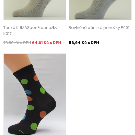
Tenké KLIMASport® ponožky
Bavlněné pánské ponožky P001
K017
78,89 Kč s DPH
64,61 Kč s DPH
56,94 Kč s DPH