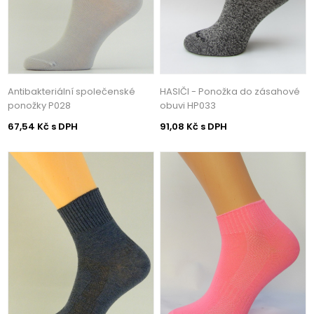
Antibakteriální společenské
HASIČI - Ponožka do zásahové
ponožky P028
obuvi HP033
67,54 Kč s DPH
91,08 Kč s DPH