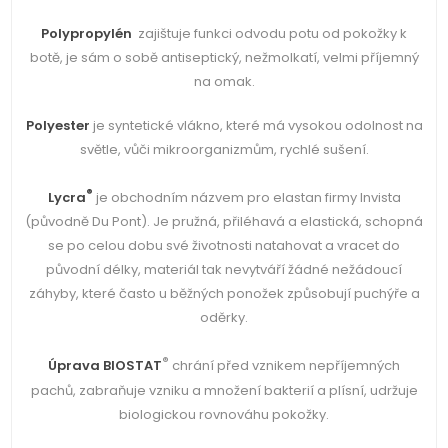
Polypropylén
zajištuje funkci odvodu potu od pokožky k
botě, je sám o sobě antiseptický, nežmolkatí, velmi příjemný
na omak.
Polyester
je syntetické vlákno, které má vysokou odolnost na
světle, vůči mikroorganizmům, rychlé sušení.
®
Lycra
je obchodním názvem pro elastan firmy Invista
(původně Du Pont). Je pružná, přiléhavá a elastická, schopná
se po celou dobu své životnosti natahovat a vracet do
původní délky, materiál tak nevytváří žádné nežádoucí
záhyby, které často u běžných ponožek způsobují puchýře a
oděrky.
®
Úprava
BIOSTAT
chrání před vznikem nepříjemných
pachů, zabraňuje vzniku a množení bakterií a plísní, udržuje
biologickou rovnováhu pokožky.