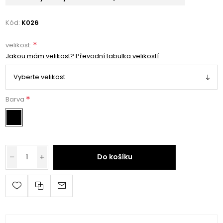
Kód:
K026
*
velikost:
Jakou mám velikost?
Převodní tabulka velikostí
*
Barva
Do košíku