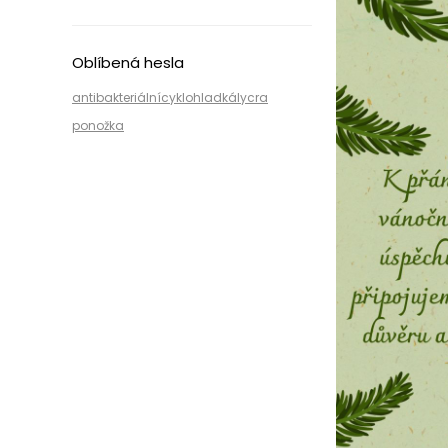
Oblíbená hesla
antibakteriální
cyklo
hladká
lycra
ponožka