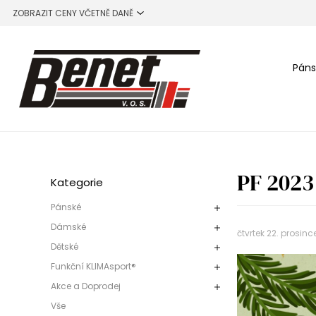
Páns
PF 2023
Kategorie
Pánské
Dámské
čtvrtek 22. prosinc
Dětské
Funkční KLIMAsport®
Akce a Doprodej
Vše