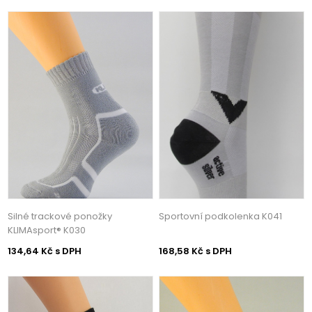
Silné trackové ponožky
Sportovní podkolenka K041
KLIMAsport® K030
134,64 Kč s DPH
168,58 Kč s DPH