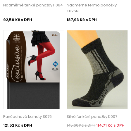
Nadměrné tenké ponožky P064
Nadměrné termo ponožky
K025N
92,56 Kč s DPH
187,93 Kč s DPH
Punčochové kalhoty S076
Silné funkční ponožky K007
121,52 Kč s DPH
145,66 Kč s DPH
114,71 Kč s DPH