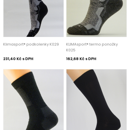
Klimasport® podkolenky K029
KLIMAsport® termo ponožky
K025
231,40 Kč s DPH
162,68 Kč s DPH