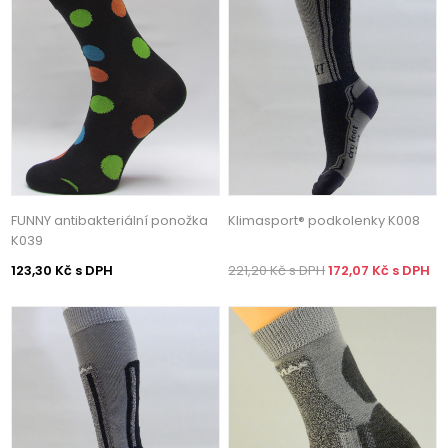
FUNNY antibakteriální ponožka
Klimasport® podkolenky K008
K039
123,30 Kč s DPH
221,20 Kč s DPH
172,07 Kč s DPH