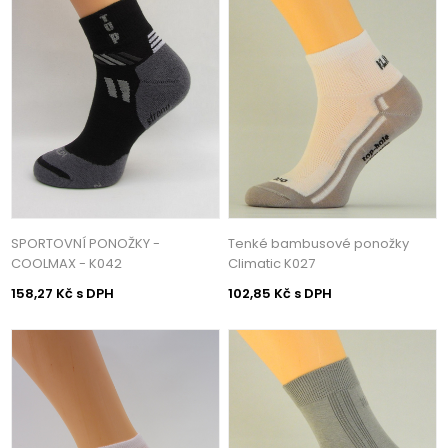
SPORTOVNÍ PONOŽKY -
Tenké bambusové ponožky
COOLMAX - K042
Climatic K027
158,27 Kč s DPH
102,85 Kč s DPH