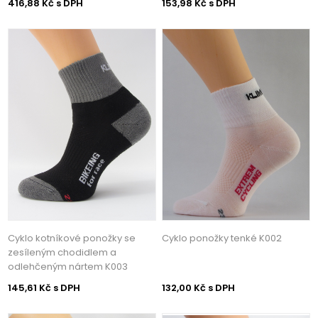
416,88 Kč s DPH
153,98 Kč s DPH
Cyklo kotníkové ponožky se
Cyklo ponožky tenké K002
zesíleným chodidlem a
odlehčeným nártem K003
145,61 Kč s DPH
132,00 Kč s DPH