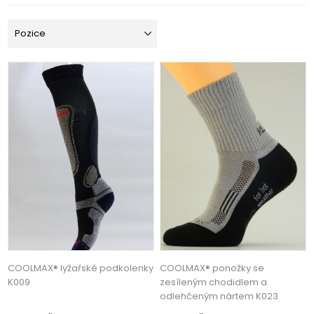
COOLMAX® lyžařské podkolenky
COOLMAX® ponožky se
K009
zesíleným chodidlem a
odlehčeným nártem K023