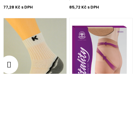
77,28 Kč s DPH
85,72 Kč s DPH
Zesílené funkční ponožky K013
Zeštíhlující punčochové kalhoty
S082
128,40 Kč s DPH
81,66 Kč s DPH
268,86 Kč s DPH