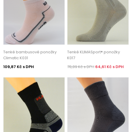
Tenké bambusové ponožky
Tenké KLIMASport® ponožky
Climatic K031
K017
109,87 Kč s DPH
78,89 Kč s DPH
64,61 Kč s DPH