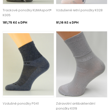
Trackové ponožky KLIMAsport®
Vzdušené letní ponožky K028
K005
181,75 Kč s DPH
91,16 Kč s DPH
Vzdušné ponožky P041
Zdravotní antibakteriální
ponožky K019