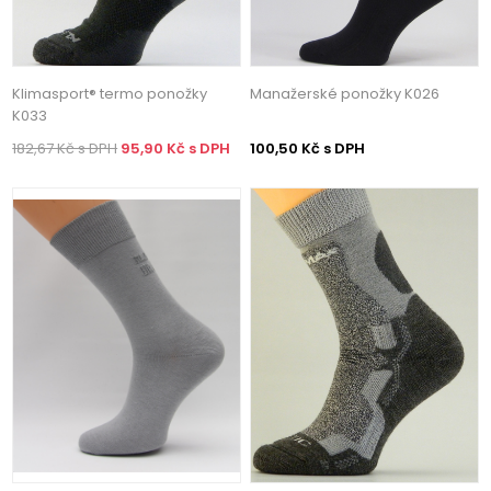
Klimasport® termo ponožky
Manažerské ponožky K026
K033
182,67 Kč s DPH
95,90 Kč s DPH
100,50 Kč s DPH